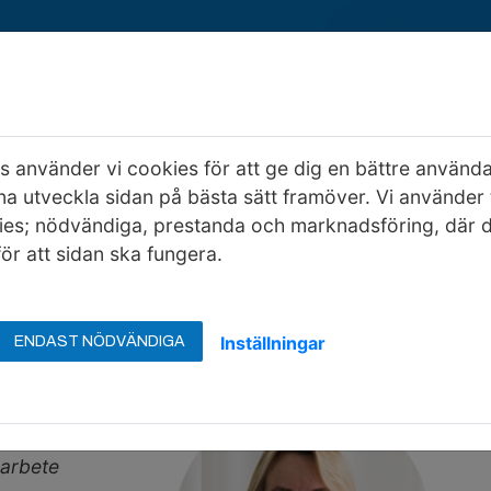
 använder vi cookies för att ge dig en bättre använd
Kontakta oss
Om oss
EHB bygger
na utveckla sidan på bästa sätt framöver. Vi använder 
ies; nödvändiga, prestanda och marknadsföring, där 
ör att sidan ska fungera.
Inställningar
ENDAST NÖDVÄNDIGA
 bland annat
ostnader för
 arbete