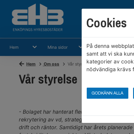
Cookies
På denna webbplats
Hem
Mina sidor
Sök ledigt
samt att vi ska kun
kategorier av cook
Hem
Om oss
Vår styrelse
nödvändiga krävs f
Vår styrelse
GODKÄNN ALLA
- Bolaget har hanterat flera större utmaningar,
rekrytering av vd, strategiarbete och ökade k
drift och räntor. Samtidigt har årets planerade