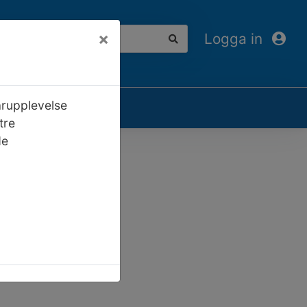
×
Logga in
arupplevelse
tre
de