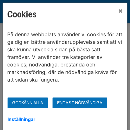
×
Cookies
På denna webbplats använder vi cookies för att
ge dig en bättre användarupplevelse samt att vi
Nu kommer värmen!
ska kunna utveckla sidan på bästa sätt
framöver. Vi använder tre kategorier av
cookies; nödvändiga, prestanda och
Nu är värmen här igen vilket är otroligt
Und
marknadsföring, där de nödvändiga krävs för
ärligt! När det blir extremt varmt ute kan
år p
att sidan ska fungera.
det dock bli påfrestande.
GODKÄNN ALLA
ENDAST NÖDVÄNDIGA
SÅ HÄR GÖR DU DET SVALARE INNE!
Inställningar