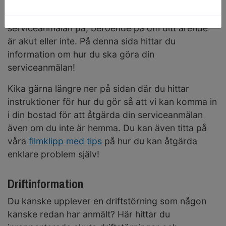
Det finns flera sätt som du kan göra en
serviceanmälan på, beroende på om ditt ärende
är akut eller inte. På denna sida hittar du
information om hur du ska göra din
serviceanmälan!
Kika gärna längre ner på sidan där du hittar
instruktioner för hur du gör så att vi kan komma in
i din bostad för att åtgärda din serviceanmälan
även om du inte är hemma. Du kan även titta på
våra
filmklipp med tips
på hur du kan åtgärda
enklare problem själv!
Driftinformation
Du kanske upplever en driftstörning som någon
kanske redan har anmält? Här hittar du