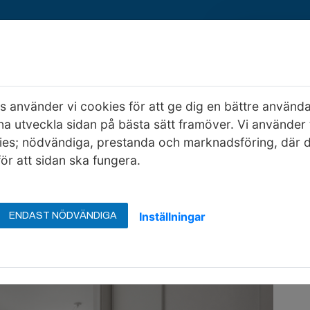
 använder vi cookies för att ge dig en bättre använd
Kontakta oss
Om oss
EHB bygger
na utveckla sidan på bästa sätt framöver. Vi använder 
ies; nödvändiga, prestanda och marknadsföring, där 
lsta
Foton bostad 1 rum och kök, 5431-1-0002
ör att sidan ska fungera.
h kök, 5431-1-0002
Inställningar
ENDAST NÖDVÄNDIGA