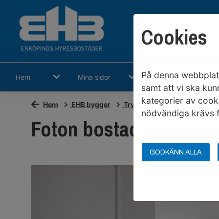
Cookies
På denna webbplats
Hem
Mina sidor
Sök ledigt
samt att vi ska kun
kategorier av cook
Hem
EHB bygger
Trygghetsbostäder i Humme
nödvändiga krävs f
Foton bostad 1 rum oc
GODKÄNN ALLA