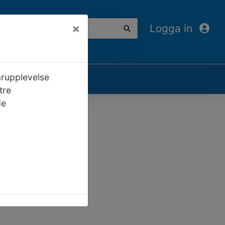
×
Logga in
arupplevelse
tre
de