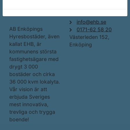
Om EHB
Kontakta oss
info@ehb.se
AB Enköpings
0171-62 58 20
Hyresbostäder, även
Västerleden 152,
kallat EHB, är
Enköping
kommunens största
fastighetsägare med
drygt 3 000
bostäder och cirka
36 000 kvm lokalyta.
Vår vision är att
erbjuda Sveriges
mest innovativa,
trevliga och trygga
boende!