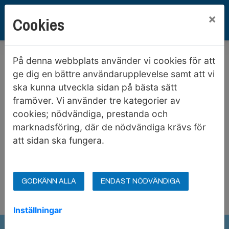
×
Cookies
Hem
Sidan kunde inte hittas
På denna webbplats använder vi cookies för att
Sidan kunde inte hittas
ge dig en bättre användarupplevelse samt att vi
ska kunna utveckla sidan på bästa sätt
framöver. Vi använder tre kategorier av
Oj då! Det verkar som om sidan du sökte inte finns
cookies; nödvändiga, prestanda och
tillgänglig. Sidan du sökte kan ha blivit borttagen,
marknadsföring, där de nödvändiga krävs för
flyttad eller tillfälligt vara nere.
att sidan ska fungera.
För att hitta tillbaka kan du:
Skriva det du söker i sökrutan
GODKÄNN ALLA
ENDAST NÖDVÄNDIGA
Uppdatera sidan
Trycka på logotypen eller hem
Inställningar