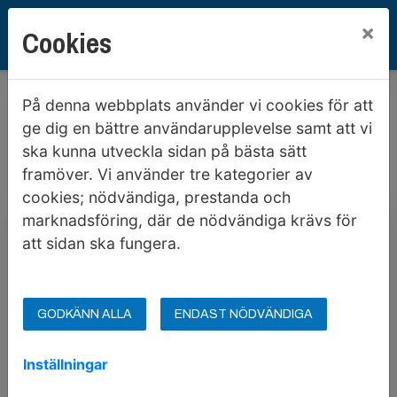
×
Cookies
Hem
Mina sidor
På denna webbplats använder vi cookies för att
Mina sidor
ge dig en bättre användarupplevelse samt att vi
ska kunna utveckla sidan på bästa sätt
framöver. Vi använder tre kategorier av
Mobilt BankID
Lösenord
cookies; nödvändiga, prestanda och
marknadsföring, där de nödvändiga krävs för
att sidan ska fungera.
Starta Mobilt BankID
GODKÄNN ALLA
ENDAST NÖDVÄNDIGA
Mobilt BankId på annan enhet
Inställningar