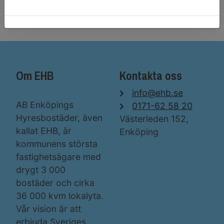
Har du inte ett konto? Registrera dig här!
Om EHB
Kontakta oss
info@ehb.se
AB Enköpings
0171-62 58 20
Hyresbostäder, även
Västerleden 152,
kallat EHB, är
Enköping
kommunens största
fastighetsägare med
drygt 3 000
bostäder och cirka
36 000 kvm lokalyta.
Vår vision är att
erbjuda Sveriges